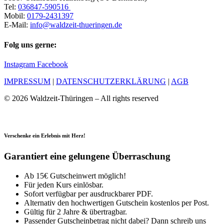
Tel:
036847-590516
Mobil:
0179-2431397
E-Mail:
info@waldzeit-thueringen.de
Folg uns gerne:
Instagram
Facebook
IMPRESSUM
|
DATENSCHUTZERKLÄRUNG
|
AGB
© 2026 Waldzeit-Thüringen – All rights reserved
Verschenke ein Erlebnis mit Herz!
Garantiert eine gelungene Überraschung
Ab 15€ Gutscheinwert möglich!
Für jeden Kurs einlösbar.
Sofort verfügbar per ausdruckbarer PDF.
Alternativ den hochwertigen Gutschein kostenlos per Post.
Gültig für 2 Jahre & übertragbar.
Passender Gutscheinbetrag nicht dabei? Dann schreib uns