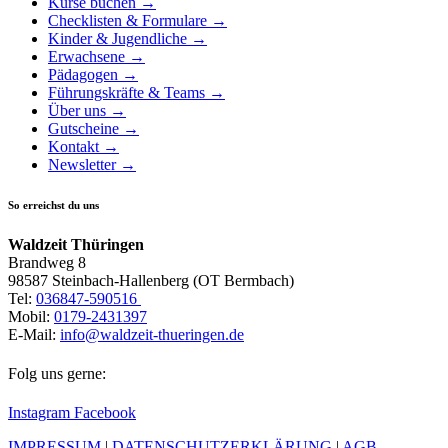
Kurse buchen →
Checklisten & Formulare →
Kinder & Jugendliche →
Erwachsene →
Pädagogen →
Führungskräfte & Teams →
Über uns →
Gutscheine →
Kontakt →
Newsletter →
So erreichst du uns
Waldzeit Thüringen
Brandweg 8
98587 Steinbach-Hallenberg (OT Bermbach)
Tel:
036847-590516
Mobil:
0179-2431397
E-Mail:
info@waldzeit-thueringen.de
Folg uns gerne:
Instagram
Facebook
IMPRESSUM
|
DATENSCHUTZERKLÄRUNG
|
AGB