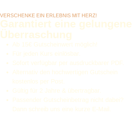
VERSCHENKE EIN ERLEBNIS MIT HERZ!
Garantiert eine gelungene
Überraschung
Ab 15€ Gutscheinwert möglich!
Für jeden Kurs einlösbar.
Sofort verfügbar per ausdruckbarer PDF.
Alternativ den hochwertigen Gutschein
kostenlos per Post.
Gültig für 2 Jahre & übertragbar.
Passender Gutscheinbetrag nicht dabei?
Dann schreib uns eine kurze E-Mail.