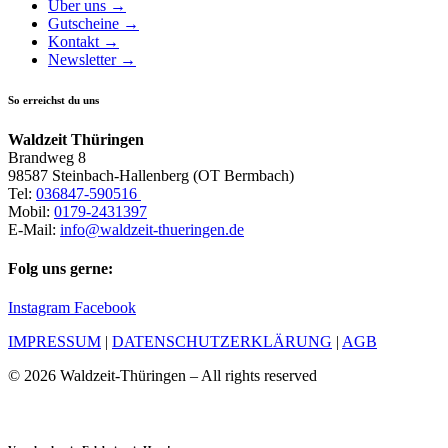
Über uns →
Gutscheine →
Kontakt →
Newsletter →
So erreichst du uns
Waldzeit Thüringen
Brandweg 8
98587 Steinbach-Hallenberg (OT Bermbach)
Tel:
036847-590516
Mobil:
0179-2431397
E-Mail:
info@waldzeit-thueringen.de
Folg uns gerne:
Instagram
Facebook
IMPRESSUM
|
DATENSCHUTZERKLÄRUNG
|
AGB
© 2026 Waldzeit-Thüringen – All rights reserved