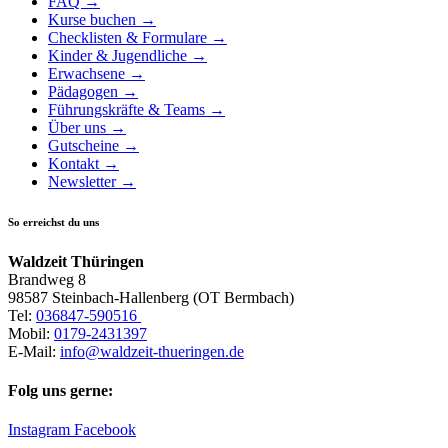
FAQ →
Kurse buchen →
Checklisten & Formulare →
Kinder & Jugendliche →
Erwachsene →
Pädagogen →
Führungskräfte & Teams →
Über uns →
Gutscheine →
Kontakt →
Newsletter →
So erreichst du uns
Waldzeit Thüringen
Brandweg 8
98587 Steinbach-Hallenberg (OT Bermbach)
Tel:
036847-590516
Mobil:
0179-2431397
E-Mail:
info@waldzeit-thueringen.de
Folg uns gerne:
Instagram
Facebook