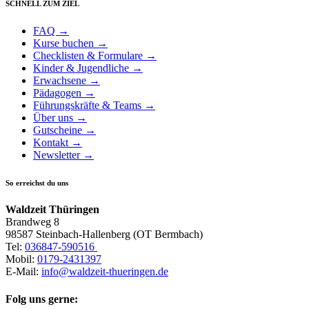
SCHNELL ZUM ZIEL
FAQ →
Kurse buchen →
Checklisten & Formulare →
Kinder & Jugendliche →
Erwachsene →
Pädagogen →
Führungskräfte & Teams →
Über uns →
Gutscheine →
Kontakt →
Newsletter →
So erreichst du uns
Waldzeit Thüringen
Brandweg 8
98587 Steinbach-Hallenberg (OT Bermbach)
Tel:
036847-590516
Mobil:
0179-2431397
E-Mail:
info@waldzeit-thueringen.de
Folg uns gerne: